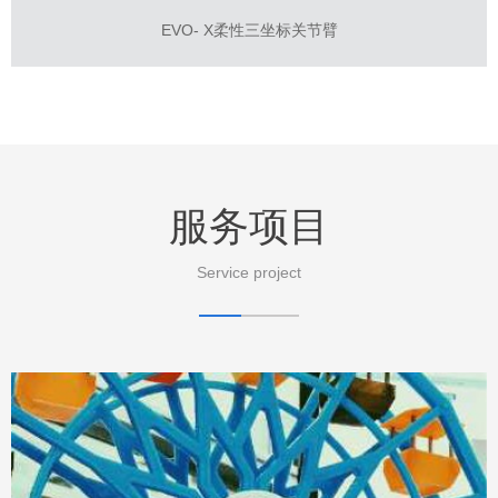
EVO- X柔性三坐标关节臂
服务项目
Service project