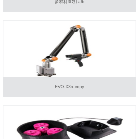
多材料3D打印b
EVO-X3a-copy