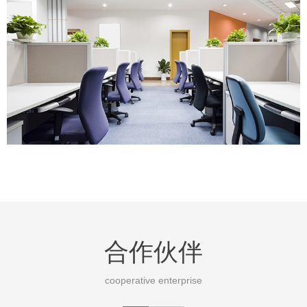
合作伙伴
cooperative enterprise