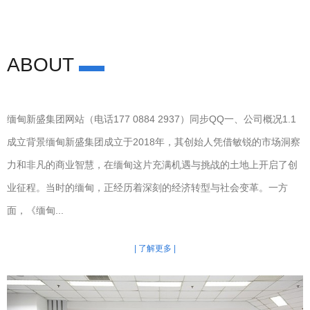
ABOUT
缅甸新盛集团网站（电话177 0884 2937）同步QQ一、公司概况1.1
成立背景缅甸新盛集团成立于2018年，其创始人凭借敏锐的市场洞察
力和非凡的商业智慧，在缅甸这片充满机遇与挑战的土地上开启了创
业征程。当时的缅甸，正经历着深刻的经济转型与社会变革。一方
面，《缅甸...
| 了解更多 |