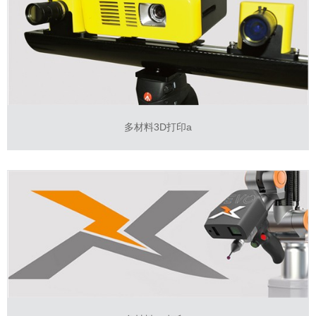
多材料3D打印a