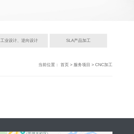
工业设计、逆向设计
SLA产品加工
当前位置：
首页
>
服务项目
>
CNC加工