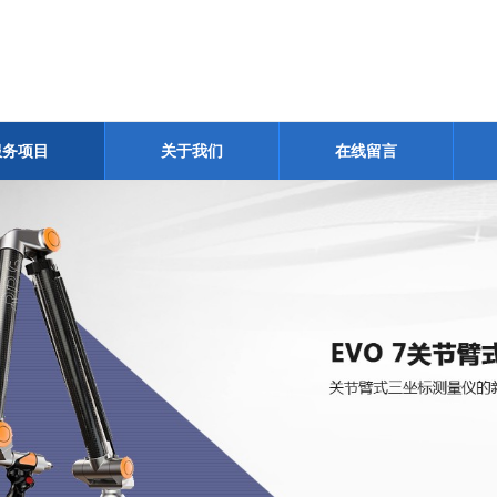
服务项目
关于我们
在线留言