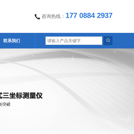
177 0884 2937
咨询热线：
联系我们