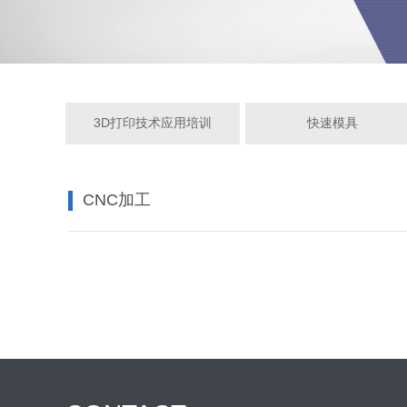
3D打印技术应用培训
快速模具
CNC加工