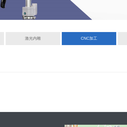
激光内雕
CNC加工