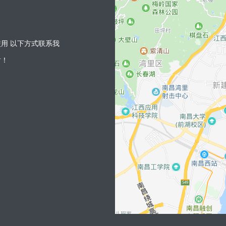
用 以下方式联系我
谢！